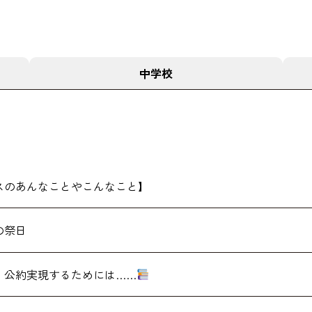
中学校
スのあんなことやこんなこと】
の祭日
】公約実現するためには……