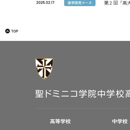
第２回「高
2025.02.17
進学探究コース
TOP
高等学校
中学校