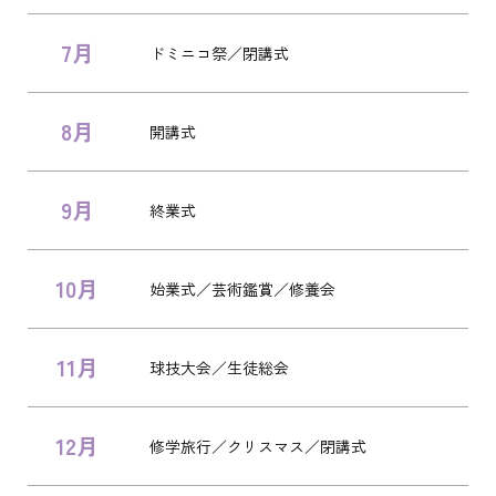
7月
ドミニコ祭／閉講式
8月
開講式
9月
終業式
10月
始業式／芸術鑑賞／修養会
11月
球技大会／生徒総会
12月
修学旅行／クリスマス／閉講式