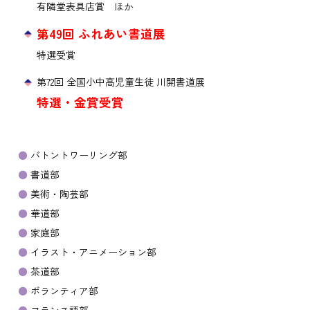
有隣堂表具店賞 ほか
第49回 ふれあい書道展
特選受賞
第72回 全国小中高児童生徒 川開書道展
特選・金賞受賞
バトントワーリング部
書道部
美術・陶芸部
華道部
家庭部
イラスト・アニメーション部
茶道部
ボランティア部
フランス語部