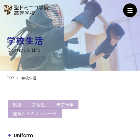
学校生活
Campus Life
TOP
学校生活
制服
部活動
年間行事
先輩からのメッセージ
Uniform