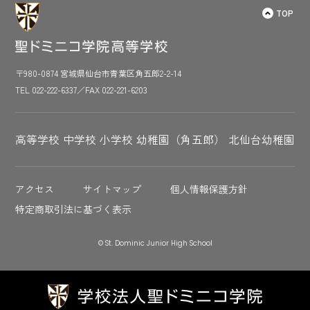
TOP
〒980-0874 宮城県仙台市青葉区角五郎2-2-14
TEL 022-222-6337／FAX 022-221-6203
高等学校
中学校
小学校
幼稚園（角五郎）
北仙台幼稚園
アクセス
サイトマップ
個人情報保護方針
特定商取引法に基づく表示
© St. Dominic Junior High School