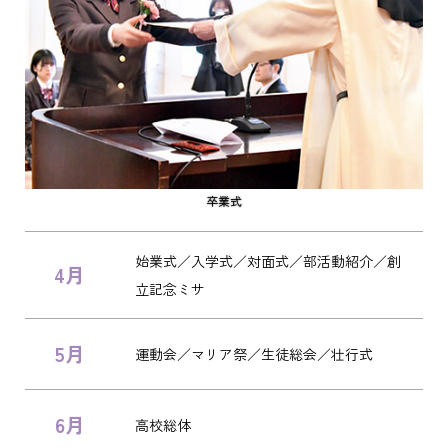
卒業式
始業式／入学式／対面式／部活動紹介／創
4月
立記念ミサ
5月
運動会／マリア祭／生徒総会／壮行式
6月
高校総体