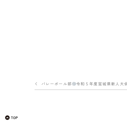
投
バレーボール部
令和５年度宮城県新人大
稿
ナ
ビ
TOP