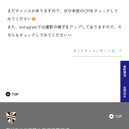
まだチャンスがありますので、ぜひ本校のCMをチェックして
みてください
また、Instagramでは撮影の様子をアップしておりますので、そ
ちらもチェックしてみてください
投
チャリティコンサート
稿
ナ
資料請求
ビ
ゲー
お問合せ
TOP
ショ
ン
TOP