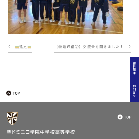
投
遠足
【特進通信②】交流会を開きました！
稿
ナ
資料請求
ビ
ゲー
お問合せ
TOP
ショ
ン
TOP