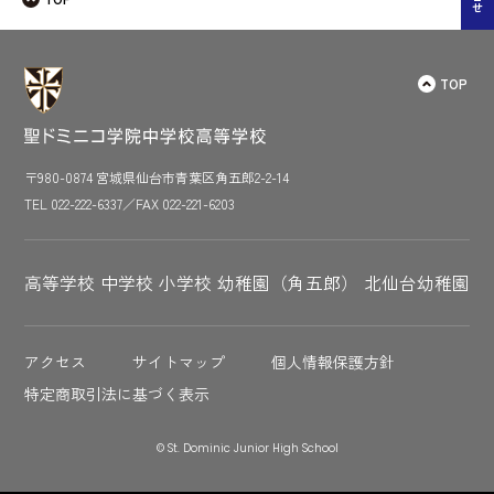
ショ
ン
TOP
〒980-0874 宮城県仙台市青葉区角五郎2-2-14
TEL 022-222-6337／FAX 022-221-6203
高等学校
中学校
小学校
幼稚園（角五郎）
北仙台幼稚園
アクセス
サイトマップ
個人情報保護方針
特定商取引法に基づく表示
© St. Dominic Junior High School