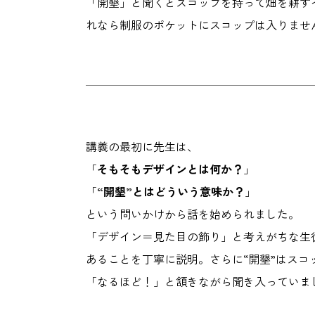
「開墾」と聞くとスコップを持って畑を耕す
れなら制服のポケットにスコップは入りませ
講義の最初に先生は、
「
そもそもデザインとは何か？
」
「
“開墾”とはどういう意味か？
」
という問いかけから話を始められました。
「デザイン＝見た目の飾り」と考えがちな生
あることを丁寧に説明。さらに“開墾”はスコ
「なるほど！」と頷きながら聞き入っていま