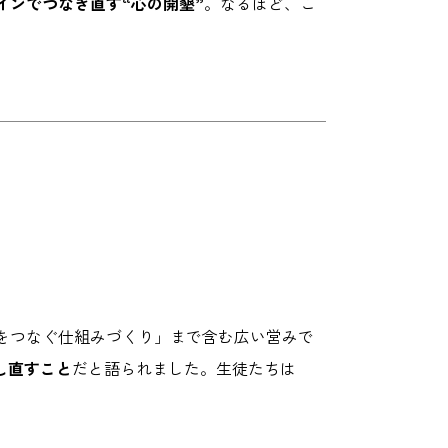
インでつなぎ直す“心の開墾”
。なるほど、こ
をつなぐ仕組みづくり」まで含む広い営みで
し直すこと
だと語られました。生徒たちは