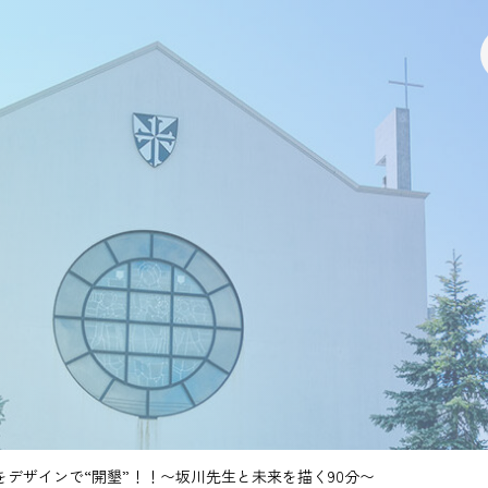
デザインで“開墾”！！〜坂川先生と未来を描く90分〜