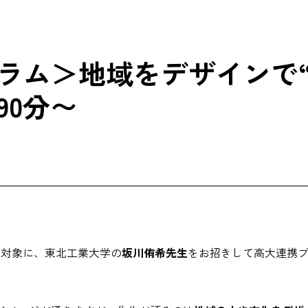
ラム＞地域をデザインで“
90分〜
を対象に、東北工業大学の
坂川侑希先生
をお招きして高大連携