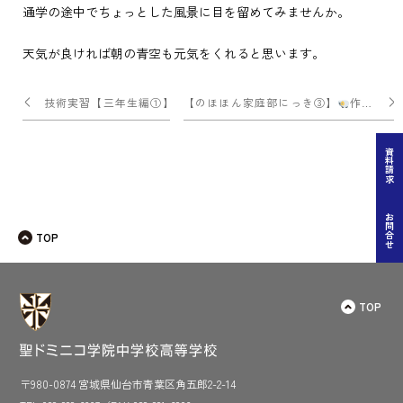
通学の途中でちょっとした風景に目を留めてみませんか。
天気が良ければ朝の青空も元気をくれると思います。
投
技術実習【三年生編①】
【のほほん家庭部にっき③】
作成中
稿
ナ
資料請求
ビ
ゲー
お問合せ
TOP
ショ
ン
TOP
〒980-0874 宮城県仙台市青葉区角五郎2-2-14