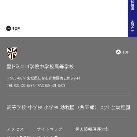
ナ
資料請求
ビ
ゲー
お問合せ
TOP
ショ
ン
TOP
〒980-0874 宮城県仙台市青葉区角五郎2-2-14
TEL 022-222-6337／FAX 022-221-6203
高等学校
中学校
小学校
幼稚園（角五郎）
北仙台幼稚園
アクセス
サイトマップ
個人情報保護方針