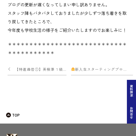
ブログの更新が遅くなってしまい申し訳ありません。
スタッフ陣もバタバタしておりましたが少しずつ落ち着きを取
り戻してきたところで、
今年度も学校生活の様子をご紹介いたしますのでお楽しみに！
＊＊＊＊＊＊＊＊＊＊＊＊＊＊＊＊＊＊＊＊＊＊＊＊＊＊＊＊
＊＊＊＊＊＊＊＊＊＊＊
投
【特進通信①】英検準１級合格！！
新入生スターティングプログラム
稿
ナ
資料請求
ビ
ゲー
お問合せ
TOP
ショ
ン