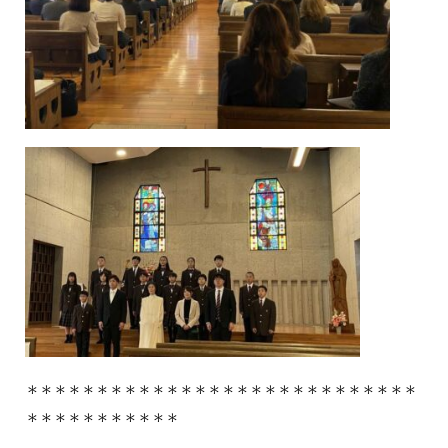
＊＊＊＊＊＊＊＊＊＊＊＊＊＊＊＊＊＊＊＊＊＊＊＊＊＊＊＊
＊＊＊＊＊＊＊＊＊＊＊