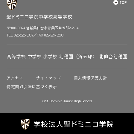
TOP
〒980-0874 宮城県仙台市青葉区角五郎2-2-14
TEL 022-222-6337／FAX 022-221-6203
高等学校
中学校
小学校
幼稚園（角五郎）
北仙台幼稚園
アクセス
サイトマップ
個人情報保護方針
特定商取引法に基づく表示
© St. Dominic Junior High School