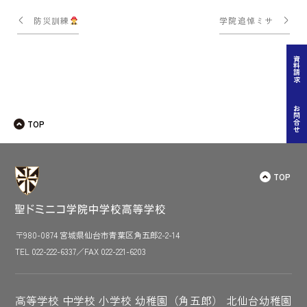
投
防災訓練
学院追悼ミサ
稿
ナ
資料請求
ビ
ゲー
お問合せ
TOP
ショ
ン
TOP
〒980-0874 宮城県仙台市青葉区角五郎2-2-14
TEL 022-222-6337／FAX 022-221-6203
高等学校
中学校
小学校
幼稚園（角五郎）
北仙台幼稚園