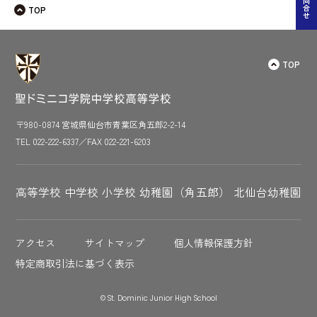
お問合せ
TOP
ショ
ン
TOP
〒980-0874 宮城県仙台市青葉区角五郎2-2-14
TEL 022-222-6337／FAX 022-221-6203
高等学校
中学校
小学校
幼稚園（角五郎）
北仙台幼稚園
アクセス
サイトマップ
個人情報保護方針
特定商取引法に基づく表示
© St. Dominic Junior High School