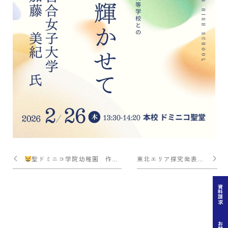
投
聖ドミニコ学院幼稚園 作品展
東北エリア探究発表会
稿
ナ
資料請求
ビ
ゲー