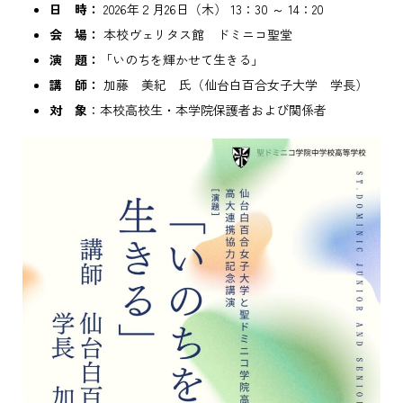
日 時：
2026年２月26日（木） 13：30 ～ 14：20
会 場：
本校ヴェリタス館 ドミニコ聖堂
演 題：
「いのちを輝かせて生きる」
講 師：
加藤 美紀 氏（仙台白百合女子大学 学長）
対 象
：本校高校生・本学院保護者および関係者