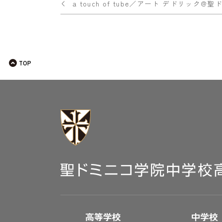
投
a touch of tube／アート デドリッ
稿
ナ
ビ
TOP
ゲー
ショ
ン
高等学校
中学校