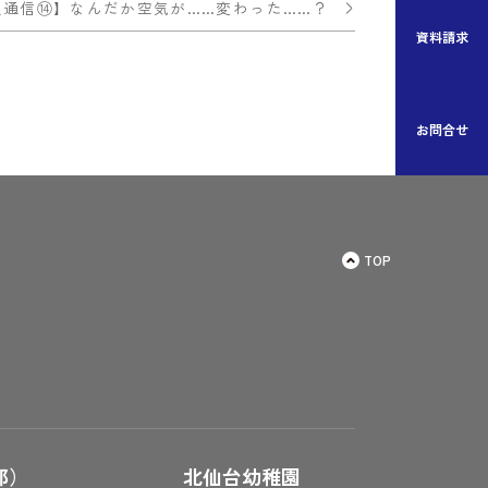
進通信⑭】なんだか空気が……変わった……？
資料請求
お問合せ
TOP
郎）
北仙台幼稚園