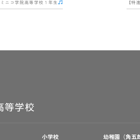
ク@聖ドミニコ学院高等学校１年生
【特
小学校
幼稚園（角五