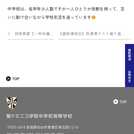
中学校は、各学年少人数ですが一人ひとりが役割を持って、互
いに助け合いながら学校生活を送っています
投
技術実習【一年生編①】
【選抜通信⑥】到達度テスト振り返り会
稿
ナ
資料請求
ビ
ゲー
お問合せ
TOP
ショ
ン
TOP
〒980-0874 宮城県仙台市青葉区角五郎2-2-14