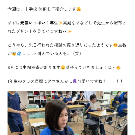
今回は、中学校のHRをご紹介します
まずは
元気いっぱい１年生
真剣なまなざしで先生から配布さ
れたプリントを見ていますね
どうやら、先日行われた模試の振り返りだったようです
点数
が
………と叫んでいる人も…（笑）
6月には中間考査があります
頑張っていきましょうね～
1年生のクラス目標にタコさんが…
可愛いですね！！！！！