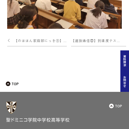
投
【のほほん家庭部にっき⑨】寒い日には……
【選抜通信㉒】到達度テスト振り返り会
稿
ナ
資料請求
ビ
ゲー
お問合せ
TOP
ショ
ン
TOP