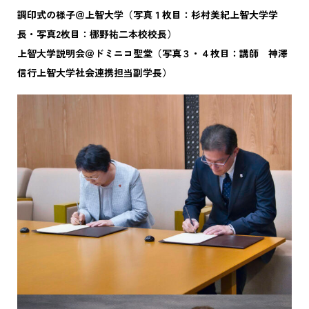
調印式の様子＠上智大学（写真１枚目：
杉村美紀
上智大学
学
長
・写真2枚目：梛野祐二本校校長）
上智大学説明会＠ドミニコ聖堂（写真３・４枚目：講師 神澤
信行上智大学社会連携担当副学長）