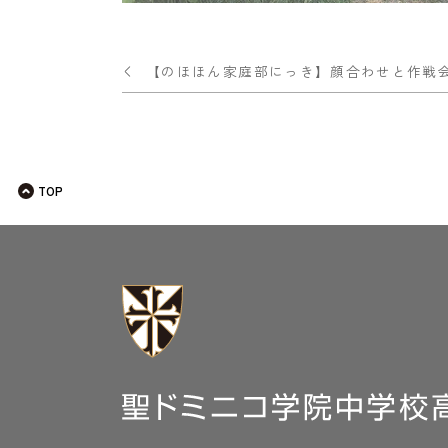
投
【のほほん家庭部にっき】顔合わせと作戦
稿
ナ
ビ
TOP
ゲー
ショ
ン