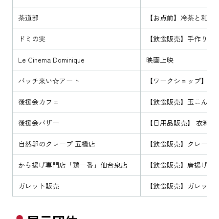
茶道部
【お点前】冷茶と和菓
ドミの実
【飲食販売】手作りパ
Le Cinema Dominique
映画上映
バッチ来い☆アート
【ワークショップ】缶
後援会カフェ
【飲食販売】玉こん、
後援会バザー
【日用品販売】 衣料
自然卵のクレープ 五橋店
【飲食販売】クレープ
から揚げ専門店「鶏一番」仙台泉店
【飲食販売】唐揚げ ※
ガレット販売
【飲食販売】ガレット