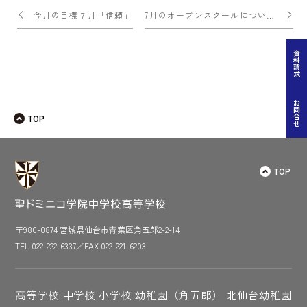
投
今月の目標７月「信頼」
7月のオープンスクールについて
稿
ナ
資料請求
ビ
ゲー
お問合せ
TOP
ショ
ン
TOP
〒980-0874 宮城県仙台市青葉区角五郎2-2-14
TEL 022-222-6337／FAX 022-221-6203
高等学校
中学校
小学校
幼稚園（角五郎）
北仙台幼稚園