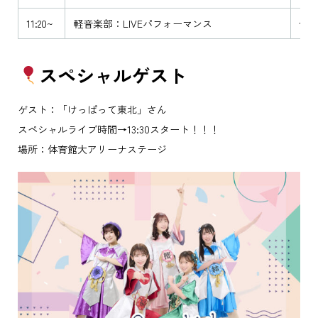
11:20~
軽音楽部：LIVEパフォーマンス
体
スペシャルゲスト
ゲスト：「けっぱって東北」さん
スペシャルライブ時間→13:30スタート！！！
場所：体育館大アリーナステージ