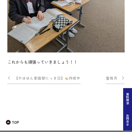
これからも頑張っていきましょう！！
投
【のほほん家庭部にっき③】
作成中
聖母月
稿
ナ
資料請求
ビ
ゲー
お問合せ
TOP
ショ