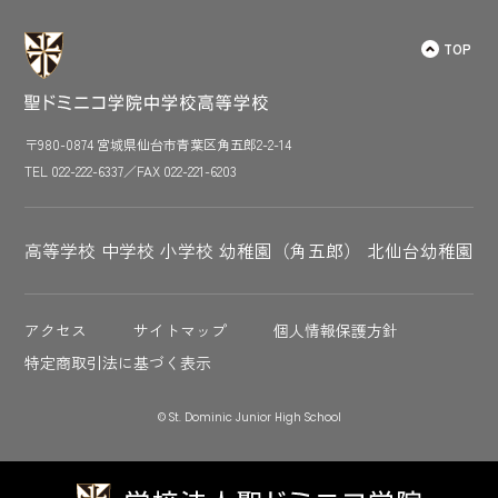
ン
TOP
〒980-0874 宮城県仙台市青葉区角五郎2-2-14
TEL 022-222-6337／FAX 022-221-6203
高等学校
中学校
小学校
幼稚園（角五郎）
北仙台幼稚園
アクセス
サイトマップ
個人情報保護方針
特定商取引法に基づく表示
© St. Dominic Junior High School