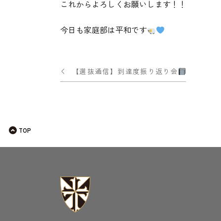
これからよろしくお願いします！！
今日も家庭部は平和です
投
【選抜通信】到達度振り返り会
稿
ナ
ビ
TOP
ゲー
ショ
ン